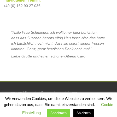
individuellen Termin.
+49 (0) 162 90 27 036
“Hallo Frau Schmieder, ich wollte nur kurz berichten,
dass das Suschen bereits eifrig Heu frisst. Also das hatte
ich tatsächlich noch nicht, dass sie sofort wieder fressen
konnten. Ganz, ganz herzlichen Dank noch mal.”
Liebe Grüße und einen schönen Abend Caro
Impressum
|
Kontakt
|
Datenschutzerklärung
Wir verwenden Cookies, um diese Website zu verbessern. Wir
gehen davon aus, dass Sie damit einverstanden sind.
Cookie
Copyright © 2026
Nancy Schmieder
. Alle Rechte vorbehalten. Theme:
Einstellung
Annehmen
Ablehnen
Esteem
von ThemeGrill. Präsentiert von
WordPress
.