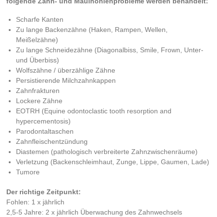
folgende Zahn- und Maulhöhlenprobleme werden behandelt:
Scharfe Kanten
Zu lange Backenzähne (Haken, Rampen, Wellen,
Meißelzähne)
Zu lange Schneidezähne (Diagonalbiss, Smile, Frown, Unter-
und Überbiss)
Wolfszähne / überzählige Zähne
Persistierende Milchzahnkappen
Zahnfrakturen
Lockere Zähne
EOTRH (Equine odontoclastic tooth resorption and
hypercementosis)
Parodontaltaschen
Zahnfleischentzündung
Diastemen (pathologisch verbreiterte Zahnzwischenräume)
Verletzung (Backenschleimhaut, Zunge, Lippe, Gaumen, Lade)
Tumore
Der richtige Zeitpunkt:
Fohlen: 1 x jährlich
2,5-5 Jahre: 2 x jährlich Überwachung des Zahnwechsels